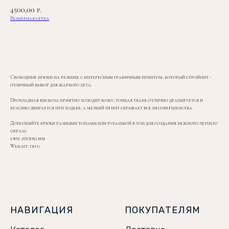
4500,00
р.
Размерная сетка
ЗАКАЗАТЬ
Свободные брюки на резинке с интересным графичным принтом, который стройнит -
отличный выбор для жаркого лета.
Прохладная вискоза приятно холодит кожу, тонкая ткань отлично драпируется и
красиво двигается при ходьбе, а мелкий принт скрывает все несовершенства.
Дополняйте брюки разными топами или рубашкой в тон для создания нежного летнего
образа.
lwh: 25x30x1 mm
Weight: 130 g
НАВИГАЦИЯ
ПОКУПАТЕЛЯМ