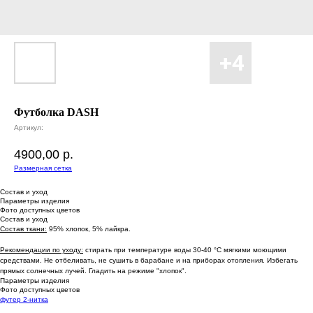
Футболка DASH
Артикул:
4900,00
р.
Размерная сетка
Состав и уход
Параметры изделия
Фото доступных цветов
Состав и уход
Состав ткани:
95% хлопок, 5% лайкра.
Рекомендации по уходу:
стирать при температуре воды 30-40 °С мягкими моющими
средствами. Не отбеливать, не сушить в барабане и на приборах отопления. Избегать
прямых солнечных лучей. Гладить на режиме "хлопок".
Параметры изделия
Фото доступных цветов
футер 2-нитка