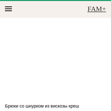
FAM+
Брюки со шнурком из вискозы креш