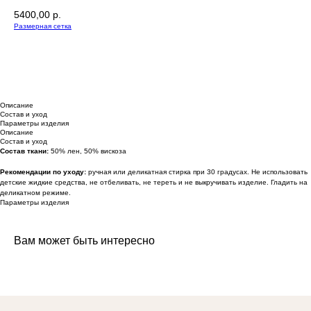
5400,00
р.
Размерная сетка
В КОРЗИНУ
Описание
Состав и уход
Параметры изделия
Описание
Состав и уход
Состав ткани:
50% лен, 50% вискоза
Рекомендации по уходу:
ручная или деликатная стирка при 30 градусах. Не использовать
детские жидкие средства, не отбеливать, не тереть и не выкручивать изделие. Гладить на
деликатном режиме.
Параметры изделия
Вам может быть интересно