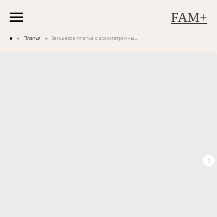
FAM+
Платья
Замшевое платье с ассиметричным вырезом