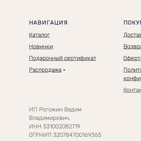
НАВИГАЦИЯ
ПОКУ
Каталог
Доста
Новинки
Возвр
Подарочный сертификат
Оферт
Распродажа
Полит
конфи
Конта
ИП Рогожин Вадим
Владимирович,
ИНН 531002082719
ОГРНИП 320784700169365