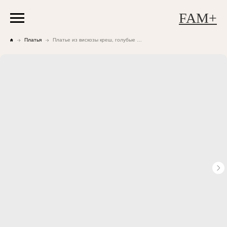
FAM+
Платья
Платье из вискозы креш, голубые цветы