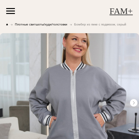
FAM+
Плотные свитшоты/худи/толстовки
Бомбер из пике с подвязом, серый