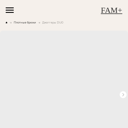
FAM+
Плотные брюки
Джоггеры DUO