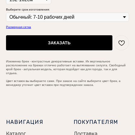
Выберите срок изготовления:
Размерная сетка
ЗАКАЗАТЬ
Изюминка брюк - контрастные декоративные вставки. Их вертикальное
расположение на брюках отлично работает на вытягивание силуэта. Свободный
крой брюк - актуальная модель, которая подойдет как для города, так и для
отдыха.
Цвет вставок вы выбираете сами. При заказе на сайте выберите цвет брюк, а
менеджер уточнит цвет вставок при подтверждении заказа.
НАВИГАЦИЯ
ПОКУПАТЕЛЯМ
Каталог
Доставка