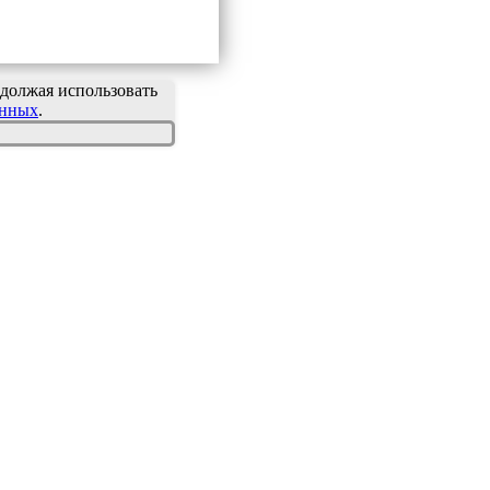
должая использовать
анных
.