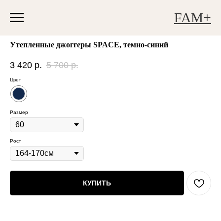
FAM+
Утепленные джоггеры SPACE, темно-синий
3 420
р.
5 700
р.
Цвет
Размер
Рост
КУПИТЬ