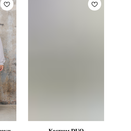
рюки-
Костюм DUO