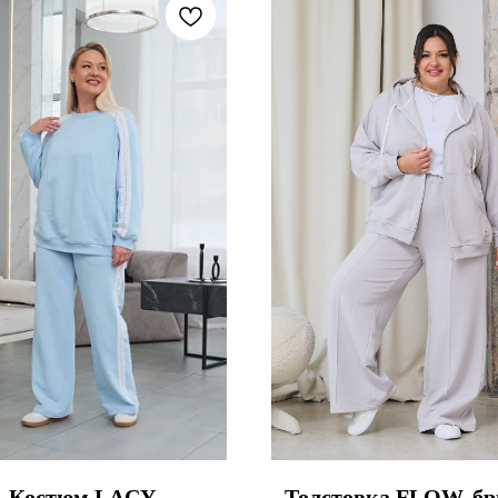
Костюм LACY
Толстовка FLOW, б