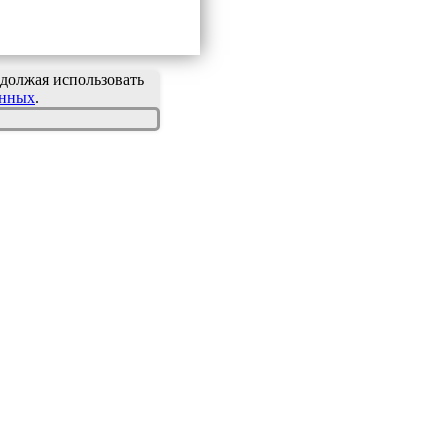
должая использовать
анных
.