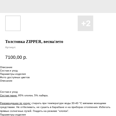
Толстовка ZIPPER, весна/лето
Артикул:
7100,00
р.
Описание
Состав и уход
Параметры изделия
Фото доступных цветов
Описание
Состав и уход
Состав ткани:
95% хлопок, 5% лайкра.
Рекомендации по уходу:
стирать при температуре воды 30-40 °С мягкими моющими
средствами. Не отбеливать, не сушить в барабане и на приборах отопления. Избегать
прямых солнечных лучей. Гладить на режиме "хлопок".
Параметры изделия