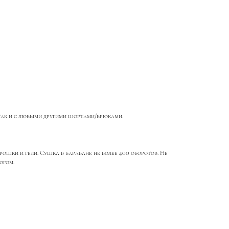
 так и с любыми другими шортами/брюками.
ошки и гели. Сушка в барабане не более 400 оборотов. Не
югом.