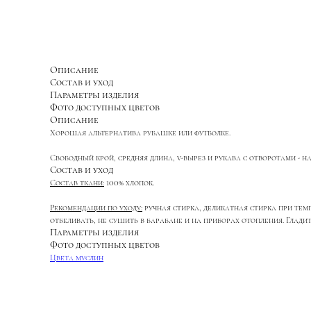
Описание
Состав и уход
Параметры изделия
Фото доступных цветов
Описание
Хорошая альтернатива рубашке или футболке.
Свободный крой, средняя длина, v-вырез и рукава с отворотами 
Состав и уход
Состав ткани:
100% хлопок.
Рекомендации по уходу:
ручная стирка, деликатная стирка при тем
отбеливать, не сушить в барабане и на приборах отопления. Глади
Параметры изделия
Фото доступных цветов
Цвета муслин