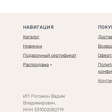
НАВИГАЦИЯ
ПОКУ
Каталог
Доста
Новинки
Возвр
Подарочный сертификат
Оферт
Распродажа
Полит
конфи
Конта
ИП Рогожин Вадим
Владимирович,
ИНН 531002082719