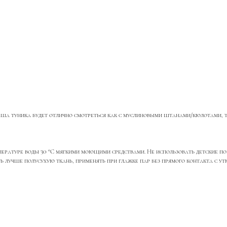
- наша туника будет отлично смотреться как с муслиновыми штанами/кюлотами,
пературе воды 30 °С мягкими моющими средствами. Не использовать детские пор
ть лучше полусухую ткань, применять при глажке пар без прямого контакта с ут