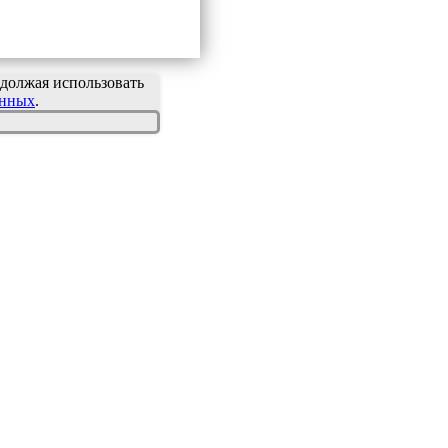
должая использовать
анных
.